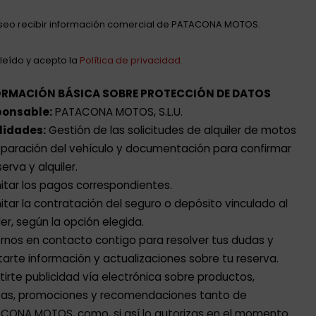
seo recibir información comercial de PATACONA MOTOS.
leído y acepto la
Política de privacidad.
ORMACIÓN BÁSICA SOBRE PROTECCIÓN DE DATOS
onsable:
PATACONA MOTOS, S.L.U.
lidades:
Gestión de las solicitudes de alquiler de motos
eparación del vehículo y documentación para confirmar
serva y alquiler.
itar los pagos correspondientes.
itar la contratación del seguro o depósito vinculado al
ler, según la opción elegida.
rnos en contacto contigo para resolver tus dudas y
itarte información y actualizaciones sobre tu reserva.
tirte publicidad vía electrónica sobre productos,
tas, promociones y recomendaciones tanto de
CONA MOTOS, como, si así lo autorizas en el momento