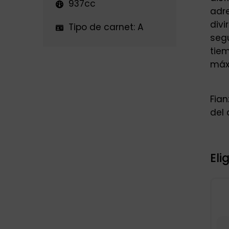
937cc
adr
divi
Tipo de carnet:
A
segu
tiem
máx
Fian
del 
Eli