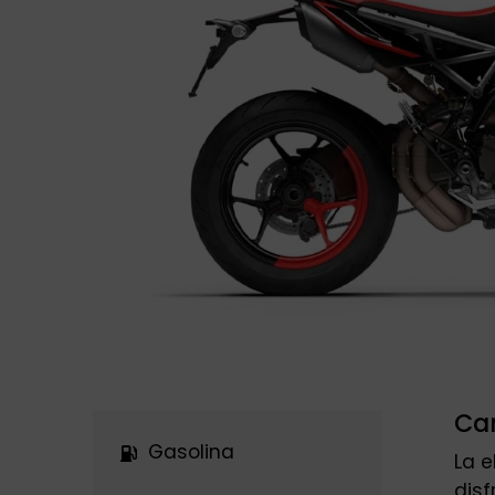
Car
Gasolina
La e
disf