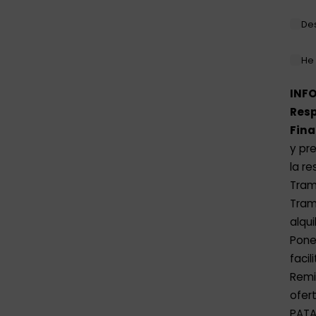
De
He 
INF
Resp
Fina
y pr
la re
Tram
Tram
alqui
Pone
facil
Remi
ofer
PATA