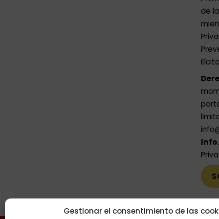
de l
miem
Priv
Prev
ilíci
Dere
momen
port
limit
info
Info
Priv
Gestionar el consentimiento de las cook