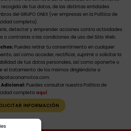
a recogida de tus datos, de las distintas entidades
bros del GRUPO ONEX (ver empresas en la Política de
acidad completa).
enir, detectar y emprender acciones contra actividades
tas o contrarias a las condiciones de uso del Sitio Web.
chos:
Puedes retirar tu consentimiento en cualquier
to, así como acceder, rectificar, suprimir o solicitar la
abilidad de tus datos personales, así como oponerte o
ar el tratamiento de los mismos dirigiéndote a
@pataconamotos.com
.
. Adicional:
Puedes consultar nuestra Política de
acidad completa
aquí
ies